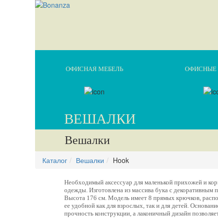
ОФИСНАЯ МЕБЕЛЬ
ОФИСНЫЕ 
ВЕШАЛКИ
Вешалки
Каталог
Вешалки
Hook
Необходимый аксессуар для маленькой прихожей и кор
одежды. Изготовлена из массива бука с декоративным 
Высота 176 см. Модель имеет 8 прямых крючков, распо
ее удобной как для взрослых, так и для детей. Основан
прочность конструкции, а лаконичный дизайн позволяет