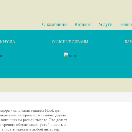
О компании
Каталог
Услуги
Наши
КРЕСЛА
ОФИСНЫЕ ДИВАНЫ
БАР
идора - напольная вешалка Hook для
покрытием натурального темного дерева.
ложенных на разной высоте. Это делает
ие-тренога обеспечивает устойчивость и
 вписать изделие в любой интерьер.