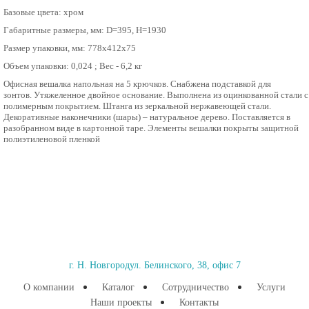
Базовые цвета: хром
Габаритные размеры, мм: D=395, Н=1930
Размер упаковки, мм: 778х412х75
Объем упаковки: 0,024 ; Вес - 6,2 кг
Офисная вешалка напольная на 5 крючков. Снабжена подставкой для
зонтов. Утяжеленное двойное основание. Выполнена из оцинкованной стали с
полимерным покрытием. Штанга из зеркальной нержавеющей стали.
Декоративные наконечники (шары) – натуральное дерево. Поставляется в
разобранном виде в картонной таре. Элементы вешалки покрыты защитной
полиэтиленовой пленкой
г. Н. Новгород
ул. Белинского, 38, офис 7
О компании
Каталог
Сотрудничество
Услуги
Наши проекты
Контакты