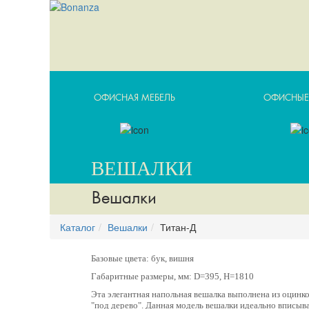
ОФИСНАЯ МЕБЕЛЬ
ОФИСНЫЕ
ВЕШАЛКИ
Вешалки
Каталог
Вешалки
Титан-Д
Базовые цвета: бук, вишня
Габаритные размеры, мм: D=395, Н=1810
Эта элегантная напольная вешалка выполнена из оцин
"под дерево". Данная модель вешалки идеально вписыва