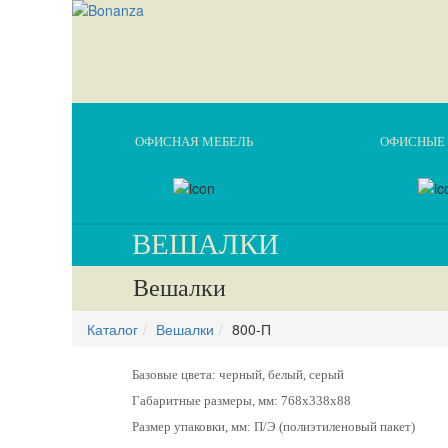
ОФИСНАЯ МЕБЕЛЬ
ОФИСНЫЕ 
ВЕШАЛКИ
Вешалки
Каталог
Вешалки
800-П
Базовые цвета: черный, белый, серый
Габаритные размеры, мм: 768х338х88
Размер упаковки, мм: П/Э (полиэтиленовый пакет)