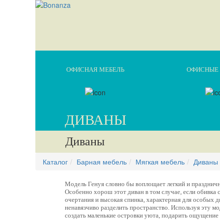
ОФИСНАЯ МЕБЕЛЬ
ОФИСНЫЕ 
ДИВАНЫ
Диваны
Каталог
Барная мебель
Мягкая мебель
Диваны
Модель Генуя словно бы воплощает легкий и празднич
Особенно хорош этот диван в том случае, если обивка 
очертания и высокая спинка, характерная для особых д
ненавязчиво разделить пространство. Используя эту м
создать маленькие островки уюта, подарить ощущение