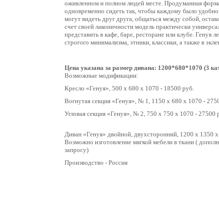
оживленном и полном людей месте. Продуманная форма
одновременно сидеть так, чтобы каждому было удобно и
могут видеть друг друга, общаться между собой, остав
счет своей лаконичности модель практически универсал
представить в кафе, баре, ресторане или клубе. Генуя л
строгого минимализма, этники, классики, а также в эк
Цена указана за размер дивана: 1200*680*1070 (3 кат
Возможные модификации:
Кресло «Генуя», 500 х 680 х 1070 - 18500 руб.
Вогнутая секция «Генуя», № 1, 1150 х 680 х 1070 - 275
Угловая секция «Генуя», № 2, 750 х 750 х 1070 - 27500 
Диван «Генуя» двойной, двухсторонний, 1200 х 1350 х 
Возможно изготовление мягкой мебели в ткани ( допол
запросу)
Производство - Россия