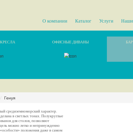
О компании
Каталог
Услуги
Наши
КРЕСЛА
ОФИСНЫЕ ДИВАНЫ
БАР
Генуя
ный средиземноморский характер.
сделана в светлых тонах. Полукруглые
иванов для столов, позволяют
одель можно легко и непринужденно
 «особости» положения даже в самом