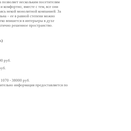
 позволяет нескольким посетителям
 комфортно; вместе с тем, все они
аясь некой монолитной компанией. За
ьна – ее в равной степени можно
егко впишется в интерьеры в духе
лектично решенное пространство.
.)
00 руб.
руб.
1070 - 38000 руб.
нительно информация предоставляется по