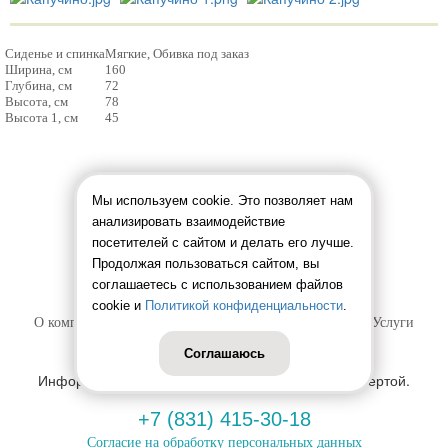
Сиденье и спинка
Мягкие, Обивка под заказ
Ширина, см
160
Глубина, см
72
Высота, см
78
Высота 1, см
45
Мы используем cookie. Это позволяет нам
анализировать взаимодействие
посетителей с сайтом и делать его лучше.
Продолжая пользоваться сайтом, вы
соглашаетесь с использованием файлов
г. Н. Новгород
ул. Белинского, 38, офис 7
cookie и
Политикой конфиденциальности
.
О компании
Каталог
Сотрудничество
Услуги
Наши проекты
Контакты
Соглашаюсь
Информация на сайте не является публичной офертой.
+7 (831) 415-30-18
Согласие на обработку персональных данных