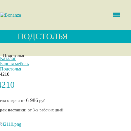
ПОДСТОЛЬЯ
Подстолья
Каталог
Барная мебель
Подстолья
4210
4210
6 986
ена модели от
руб.
рок поставки:
от 3-х рабочих дней