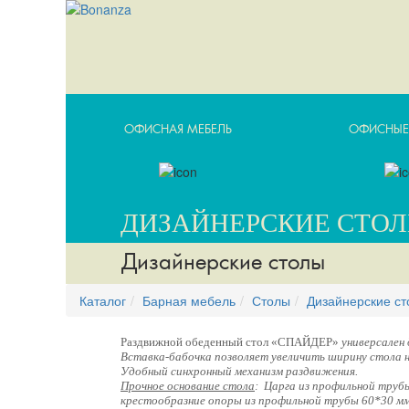
ОФИСНАЯ МЕБЕЛЬ
ОФИСНЫЕ
ДИЗАЙНЕРСКИЕ СТО
Дизайнерские столы
Каталог
Барная мебель
Столы
Дизайнерские с
Раздвижной обеденный стол «
СПАЙДЕР»
универсален 
Вставка-бабочка позволяет увеличить ширину стола н
Удобный синхронный механизм раздвижения.
Прочное основание стола
: Царга из профильной труб
крестообразние опоры из профильной трубы 60*30 м