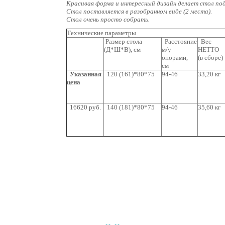
Красивая форма и интересный дизайн делает стол по
Стол поставляется в разобранном виде (2 места).
Стол очень просто собрать.
Технические параметры
Размер стола
Расстояние
Вес
(Д*Ш*В), см
м/у
НЕТТО
опорами,
(в сборе)
см
Указанная
120 (161)*80*75
94-46
33,20 кг
цена
16620 руб.
140 (181)*80*75
94-46
35,60 кг