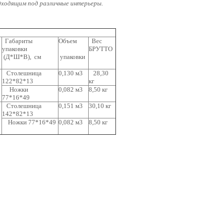
дходящим под различные интерьеры.
Габариты
Объем
Вес
упаковки
БРУТТО
(Д*Ш*В), см
упаковки
Столешница
0,130 м3
28,30
122*82*13
кг
Ножки
0,082 м3
8,50 кг
77*16*49
Столешница
0,151 м3
30,10 кг
142*82*13
Ножки 77*16*49
0,082 м3
8,50 кг