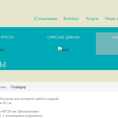
О компании
Каталог
Услуги
Наши 
 КРЕСЛА
ОФИСНЫЕ ДИВАНЫ
БА
ЛЫ
толы
Спайдер
для кухни или гостиной любой площади.
а 41 см.
ы 40*20 мм. Оригинальные
м. с полимерным покрытием.