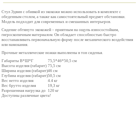
Стул Эдвин с обивкой из экокожи можно использовать в комплекте с
обеденным столом, а также как самостоятельный предмет обстановки.
Модель подходит для современных и смешанных интерьеров.
Сидение обтянуто экокожей – приятным на ощупь износостойким,
гигроскопичным материалом. Он обладает способностью быстро
восстанавливать первоначальную форму после механического воздействия
или намокания.
Прочные металлические ножки выполнены в тон сиденья.
Габариты В*Ш*Г
75,5*46*50,5
см
Высота изделия (габарит)
75,5
см
Ширина изделия (габарит)
46
см
Глубина изделия (габарит)
50,5
см
Вес нетто изделия
4.4
кг
Вес брутто изделия
19,3
кг
Разрешенная нагрузка до
120
кг
Доступны различные цвета!