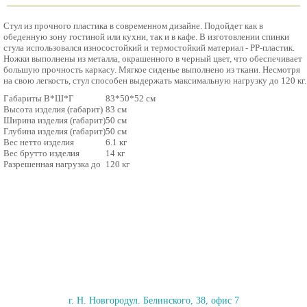
Стул из прочного пластика в современном дизайне. Подойдет как в
обеденную зону гостиной или кухни, так и в кафе. В изготовлении спинки
стула использовался износостойкий и термостойкий материал - PP-пластик.
Ножки выполнены из металла, окрашенного в черный цвет, что обеспечивает
большую прочность каркасу. Мягкое сиденье выполнено из ткани. Несмотря
на свою легкость, стул способен выдержать максимальную нагрузку до 120 кг.
Габариты В*Ш*Г
83*50*52
см
Высота изделия (габарит)
83
см
Ширина изделия (габарит)
50
см
Глубина изделия (габарит)
50
см
Вес нетто изделия
6.1
кг
Вес брутто изделия
14
кг
Разрешенная нагрузка до
120
кг
г. Н. Новгород
ул. Белинского, 38, офис 7