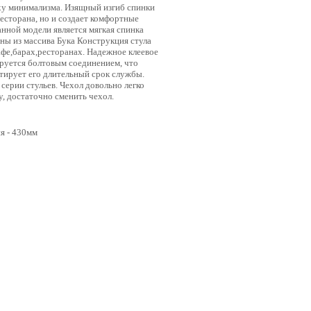
уху минимализма. Изящный изгиб спинки
есторана, но и создает комфортные
нной модели является мягкая спинка
ены из массива Бука Конструкция стула
афе,барах,ресторанах. Надежное клеевое
ируется болтовым соединением, что
нтирует его длительный срок службы.
серии стульев. Чехол довольно легко
, достаточно сменить чехол.
я - 430мм