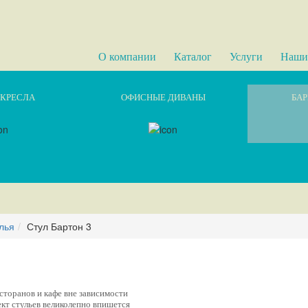
О компании
Каталог
Услуги
Наши
КРЕСЛА
ОФИСНЫЕ ДИВАНЫ
БАР
лья
Стул Бартон 3
сторанов и кафе вне зависимости
ект стульев великолепно впишется