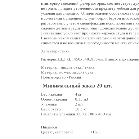
в интерьер заведений, декор которых соответствует д
не только придает утонченность предмету мебели для р
условия для сидящего. Отличительной особенностью да
в сочетании с сидением. Стулья серии Бартон изготовл
разработана с учетом спецификации использования в к
сидение деталей стула «шип-паз» дополнительно дубл
значительно усиливает прочность каркаса стула и гара
Съемный чехол является отличительной чертой данной 
снимается и не возникнет необходимости менять обивку
Характеристики:
Размеры: ШхГхВ: 450х540х950мм, Н высота до сидени
Материал: массив бука / ткань
Материал ножек: массив бука
Производство - Россия
Минимальный заказ 20 шт.
Вес изделия
4 кг
Объем изделия
0,15 м3
Упаковка
2 шт
Вес брутто
10,5 кг
Габариты упаковки
1000 х 700 х 460 мм
Наценки
Цвет бука прованс +15%