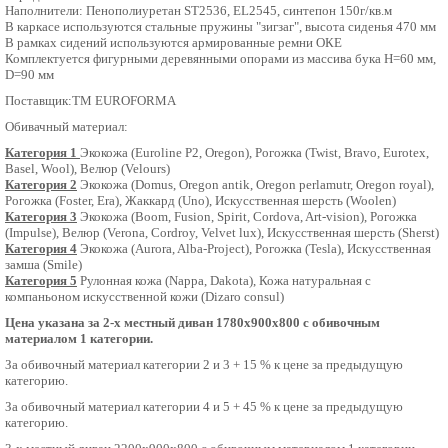
Наполнители: Пенополиуретан ST2536, EL2545, синтепон 150г/кв.м
В каркасе используются стальные пружины "зигзаг", высота сиденья 470 мм
В рамках сидений используются армированные ремни ОКЕ
Комплектуется фигурными деревянными опорами из массива бука Н=60 мм,
D=90 мм
Поставщик:
TM EUROFORMA
Обивачный материал:
Категория 1
Экокожа (Euroline P2, Oregon), Рогожка (Twist, Bravo, Eurotex,
Basel, Wool), Велюр (Velours)
Категория 2
Экокожа (Domus, Oregon antik, Oregon perlamutr, Oregon royal),
Рогожка (Foster, Era), Жаккард (Uno), Искусственная шерсть (Woolen)
Категория 3
Экокожа (Boom, Fusion, Spirit, Cordova, Art-vision), Рогожка
(Impulse), Велюр (Verona, Cordroy, Velvet lux), Искусственная шерсть (Sherst)
Категория 4
Экокожа (Aurora, Alba-Project), Рогожка (Tesla), Искусственная
замша (Smile)
Категория 5
Рулонная кожа (Nappa, Dakota), Кожа натуральная с
компаньоном искусственной кожи (Dizaro consul)
Цена указана за 2-х местный диван 1780х900х800 с обивочным
материалом 1 категории.
За обивочный материал категории 2 и 3 + 15 % к цене за предыдущую
категорию.
За обивочный материал категории 4 и 5 + 45 % к цене за предыдущую
категорию.