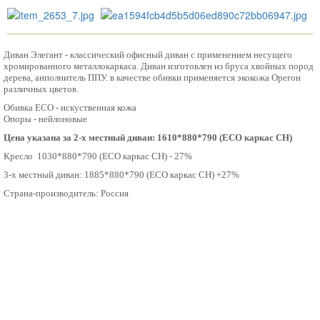
Диван Элегант - классический офисный диван с применением несущего
хромированного металлокаркаса. Диван изготовлен из бруса хвойных пород
дерева, анполнитель ППУ. в качестве обивки применяется экокожа Орегон
различных цветов.
Обивка ECO - искуственная кожа
Опоры - нейлоновые
Цена указана за 2-х местный диван: 1610*880*790 (ECO каркас CH)
Кресло 1030*880*790 (ECO каркас CH) - 27%
3-х местный диван: 1885
*880*790 (ECO каркас CH) +27%
Страна-производитель: Россия