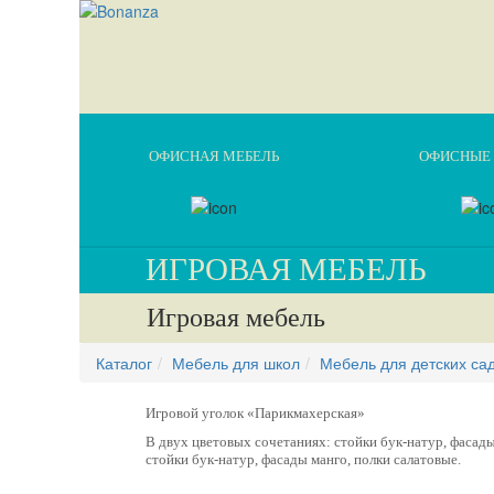
ОФИСНАЯ МЕБЕЛЬ
ОФИСНЫЕ 
ИГРОВАЯ МЕБЕЛЬ
Игровая мебель
Каталог
Мебель для школ
Мебель для детских са
Игровой уголок «Парикмахерская»
В двух цветовых сочетаниях: стойки бук-натур, фасад
стойки бук-натур, фасады манго, полки салатовые.