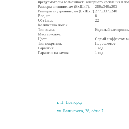
предусмотрена возможность анкерного крепления к пол
Размеры внешние, мм (ВхШхГ):
280x340x295
Размеры внутренние, мм (ВхШхГ):
277x337x240
Вес, кг:
8
Объём, л:
22
Количество полок:
1
Тип замка:
Кодовый электронн
Мастер-ключ:
+
Цвет:
Серый с эффектом м
Тип покрытия:
Порошковое
Гарантия:
1 год
Гарантия на замок:
1 год
г. Н. Новгород
ул. Белинского, 38, офис 7