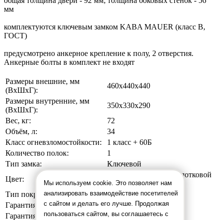
общая толщина двери - 92 мм; толщина боковых стенок - 56
мм
комплектуются ключевым замком KABA MAUER (класс В,
ГОСТ)
предусмотрено анкерное крепление к полу, 2 отверстия.
Анкерные болты в комплект не входят
Размеры внешние, мм
460x440x440
(ВхШхГ):
Размеры внутренние, мм
350x330x290
(ВхШхГ):
Вес, кг:
72
Объём, л:
34
Класс огневзломостойкости:
1 класс + 60Б
Количество полок:
1
Тип замка:
Ключевой
Серый с эффектом молотковой
Цвет:
эмали
Мы используем cookie. Это позволяет нам
анализировать взаимодействие посетителей
Тип покрытия:
Порошковое
с сайтом и делать его лучше. Продолжая
Гарантия:
5 лет
пользоваться сайтом, вы соглашаетесь с
Гарантия на замок:
5 лет