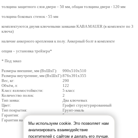
толщина защитного слоя двери – 50 мм, общая толщина двери - 120 мм
толщина боковых стенок - 55 мм
комплектуются двумя ключевыми замками KABA MAUER (в комплекте по 3
ключа)
наличие анкерного крепления к полу. Анкерный болт в комплекте
опция – установка трейзера*
* Под заказ
Размеры внешние, мм (ВхШхГ):
990x510x510
Размеры внутренние, мм (ВхШхГ):
876x391x355
Вес, кг:
290
Объём, л:
122
Класс взломостойкости:
5 класс
Количество полок:
2
Тип замка:
Два ключевых
Цвет:
Графит структурированный
Тип покрытия:
Грунт-эмаль
Гарантия:
5 лет
Гарантия на замок:
5 лет
Мы используем cookie. Это позволяет нам
анализировать взаимодействие
посетителей с сайтом и делать его лучше.