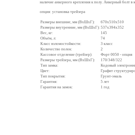
наличие анкерного крепления к полу. Анкерный болт в 
опция: установка трейзера
Размеры внешние, мм (ВхШхГ):
670x510x510
Размеры внутренние, мм (ВхШхГ):
537x394x352
Вес, кг:
145
Объём, л:
74
Класс взломостойкости:
3 класс
Количество полок:
2
Кассовое отделение (трейзер):
Форт 0050 - опция
Размеры трейзера, мм (ВхШхГ):
170/348/322
Тип замка:
Кодовый электронн
Цвет:
Графит структурир
Тип покрытия:
Грунт-эмаль
Гарантия:
5 лет
Гарантия на замок:
1 год