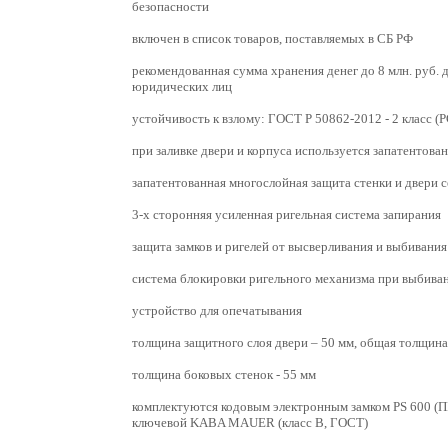
безопасности
включен в список товаров, поставляемых в СБ РФ
рекомендованная сумма хранения денег до 8 млн. руб. д
юридических лиц
устойчивость к взлому: ГОСТ Р 50862-2012 - 2 класс (Р
при заливке двери и корпуса используется запатентова
запатентованная многослойная защита стенки и двери 
3-х сторонняя усиленная ригельная система запирания
защита замков и ригелей от высверливания и выбивания
система блокировки ригельного механизма при выбива
устройство для опечатывания
толщина защитного слоя двери – 50 мм, общая толщина
толщина боковых стенок - 55 мм
комплектуются кодовым электронным замком PS 600 (П
ключевой KABA MAUER (класс В, ГОСТ)