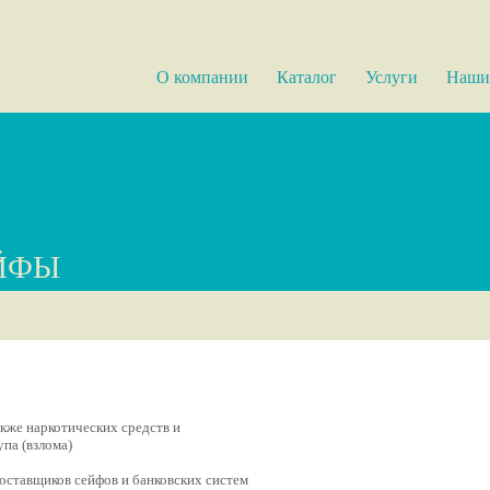
О компании
Каталог
Услуги
Наши
ЙФЫ
акже наркотических средств и
па (взлома)
оставщиков сейфов и банковских систем