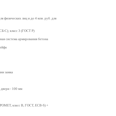
ля физических лиц и до 4 млн. руб. для
СБ-С); класс 3 (ГОСТ Р)
нная система армирования бетона
сейфа
нии замка
 двери - 100 мм
РОМЕТ, класс В, ГОСТ, ECB-S) +