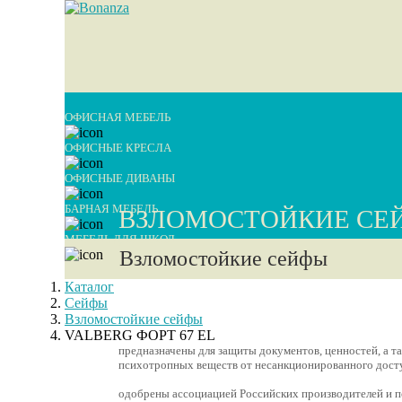
ОФИСНАЯ МЕБЕЛЬ
ОФИСНЫЕ КРЕСЛА
ОФИСНЫЕ ДИВАНЫ
БАРНАЯ МЕБЕЛЬ
ВЗЛОМОСТОЙКИЕ СЕ
МЕБЕЛЬ ДЛЯ ШКОЛ
Взломостойкие сейфы
Каталог
Сейфы
Взломостойкие сейфы
VALBERG ФОРТ 67 EL
предназначены для защиты документов, ценностей, а т
психотропных веществ от несанкционированного досту
одобрены ассоциацией Российских производителей и п