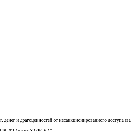
, денег и драгоценностей от несанкционированного доступа (вз
148-2012 класс S2 (РСБ-С)