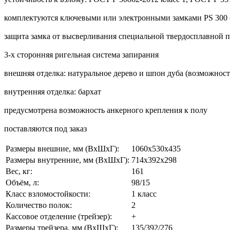
комплектуются ключевыми или электронными замками PS 300 (
защита замка от высверливания специальной твердосплавной 
3-х сторонняя ригельная система запирания
внешняя отделка: натуральное дерево и шпон дуба (возможност
внутренняя отделка: бархат
предусмотрена возможность анкерного крепления к полу
поставляются под заказ
Размеры внешние, мм (ВхШхГ):
1060x530x435
Размеры внутренние, мм (ВхШхГ):
714x392x298
Вес, кг:
161
Объём, л:
98/15
Класс взломостойкости:
1 класс
Количество полок:
2
Кассовое отделение (трейзер):
+
Размеры трейзера, мм (ВхШхГ):
135/392/276