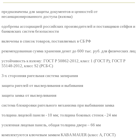
предназначены для защиты документов и ценностей от
несанкционированного доступа (взлома)
одобрены ассоциацией российских производителей и поставщиков сейфов и
банковских систем безопасности
включены в список товаров, поставляемых в СБ РФ
рекомендованная сумма хранения денег до 600 тыс. руб. для физических лиц
устойчивость к взлому: ГОСТ Р 50862-2012, класс 1 (ГОСТ Р); ГОСТ Р
55148-2012, класс S2 (РСБ-С)
3-х сторонняя ригельная система запирания
защита ригелей от высверливания и выбивания
защита замка от высверливания
система блокировки ригельного механизма при выбивании замка
толщина лицевой панели - 10 мм; толщина боковых стенок - 24 мм
усиленная лицевая панель, общая толщина двери – 66 мм
комплектуются ключевым замком KABA MAUER (класс А, ГОСТ)