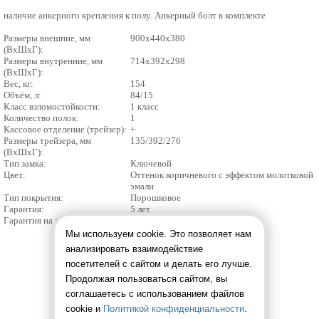
наличие анкерного крепления к полу. Анкерный болт в комплекте
Размеры внешние, мм
900x440x380
(ВхШхГ):
Размеры внутренние, мм
714x392x298
(ВхШхГ):
Вес, кг:
154
Объём, л:
84/15
Класс взломостойкости:
1 класс
Количество полок:
1
Кассовое отделение (трейзер):
+
Размеры трейзера, мм
135/392/276
(ВхШхГ):
Тип замка:
Ключевой
Цвет:
Оттенок коричневого с эффектом молотковой
эмали
Тип покрытия:
Порошковое
Гарантия:
5 лет
Гарантия на замок:
5 лет
Мы используем cookie. Это позволяет нам
анализировать взаимодействие
посетителей с сайтом и делать его лучше.
Продолжая пользоваться сайтом, вы
соглашаетесь с использованием файлов
cookie и
Политикой конфиденциальности
.