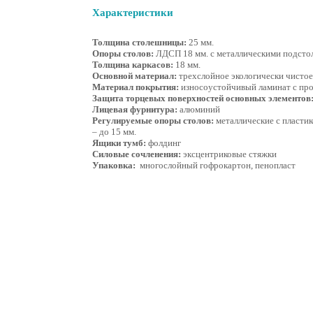
Характеристики
Толщина столешницы:
25 мм.
Опоры столов:
ЛДСП 18 мм. с металлическими подсто
Толщина каркасов:
18 мм.
Основной материал:
трехслойное экологически чистое
Материал покрытия:
износоустойчивый ламинат с пр
Защита торцевых поверхностей основных элементов
Лицевая фурнитура:
алюминий
Регулируемые опоры столов:
металлические с пласти
– до 15 мм.
Ящики тумб:
фолдинг
Силовые сочленения:
эксцентриковые стяжки
Упаковка:
многослойный гофрокартон, пенопласт