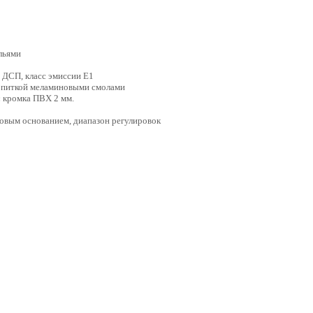
льями
 ДСП, класс эмиссии Е1
опиткой меламиновыми смолами
:
кромка ПВХ 2 мм.
ковым основанием, диапазон регулировок