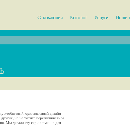
О компании
Каталог
Услуги
Наши 
Ь
му необычный, оригинальный дизайн
 других, но не хотите переплачивать за
ьно. Мы делали эту серию именно для