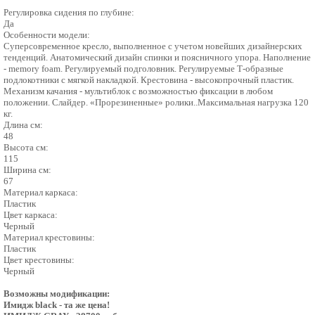
Регулировка сидения по глубине:
Да
Особенности модели:
Суперсовременное кресло, выполненное с учетом новейших дизайнерских
тенденций. Анатомический дизайн спинки и поясничного упора. Наполнение
- memory foam. Регулируемый подголовник. Регулируемые Т-образные
подлокотники с мягкой накладкой. Крестовина - высокопрочный пластик.
Механизм качания - мультиблок с возможностью фиксации в любом
положении. Слайдер. «Прорезиненные» ролики..Максимальная нагрузка 120
кг.
Длина см:
48
Высота см:
115
Ширина см:
67
Материал каркаса:
Пластик
Цвет каркаса:
Черный
Материал крестовины:
Пластик
Цвет крестовины:
Черный
Возможны модификации:
Имидж black - та же цена!