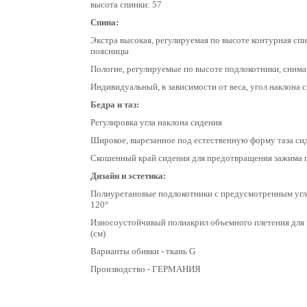
высота спинки: 57
Спина:
Экстра высокая, регулируемая по высоте контурная сп
поясницы
Пологие, регулируемые по высоте подлокотники, сним
Индивидуальный, в зависимости от веса, угол наклона 
Бедра и таз:
Регулировка угла наклона сидения
Широкое, вырезанное под естественную форму таза си
Скошенный край сидения для предотвращения зажима 
Дизайн и эстетика:
Полиуретановые подлокотники с предусмотренным угл
120°
Износоустойчивый полиакрил объемного плетения для 
(см)
Варианты обивки - ткань G
Производство - ГЕРМАНИЯ