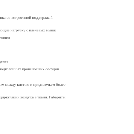
инка со встроенной поддержкой
ающие нагрузку с плечевых мышц
спинки
денье
подколенных кровеносных сосудов
ом между кистью и предплечьем более
циркуляции воздуха в ткани. Габариты