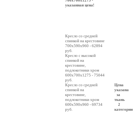
700x700x1275 -
указанная цена!
Кресло со средней
спинкой на крестовине
700x590x960 - 62894
руб.
Кресло с высокой
спинкой на
крестовине,
подлокотники хром
600x700x1275 - 75044
руб.
Кресло со средней
Цена
спинкой на
указана
крестовине,
за
подлокотники хром
ткань
600x590x960 - 69734
2
руб.
категории