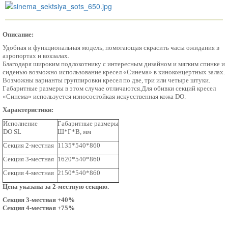
Описание:
Удобная и функциональная модель, помогающая скрасить часы ожидания в
аэропортах и вокзалах.
Благодаря широким подлокотнику с интересным дизайном и мягким спинке и
сиденью возможно использование кресел «Синема
» в киноконцертных залах.
Возможны варианты группировки кресел по две, три или четыре штуки.
Габаритные размеры в этом случае отличаются.
Для обивки секций кресел
«Синема
» используется износостойкая искусственная кожа DO.
Характеристики:
Исполнение
Габаритные размеры
DO SL
Ш*Г*В, мм
Секция 2-местная
1135*540*860
Секция 3-местная
1620*540*860
Секция 4-местная
2150*540*860
Цена указана за 2-местную секцию.
Секция 3-местная +40%
Секция 4-местная +75%