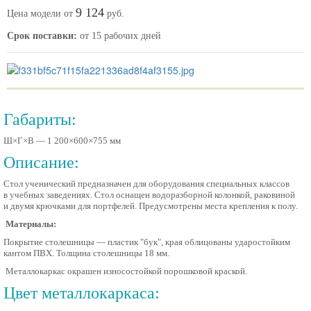
9 124
Цена модели от
руб.
Срок поставки:
от 15 рабочих дней
Габариты:
Ш×Г×В —
1 200
×
600
×
755
мм
Описание:
Стол ученический предназначен для оборудования специальных классов
в учебных заведениях. Стол оснащен водоразборной колонкой, раковиной
и двумя крючками для портфелей. Предусмотрены места крепления к полу.
Материалы:
Покрытие столешницы — пластик "бук", края облицованы ударостойким
кантом ПВХ. Толщина столешницы 18 мм.
Металлокаркас окрашен износостойкой порошковой краской.
Цвет металлокаркаса: