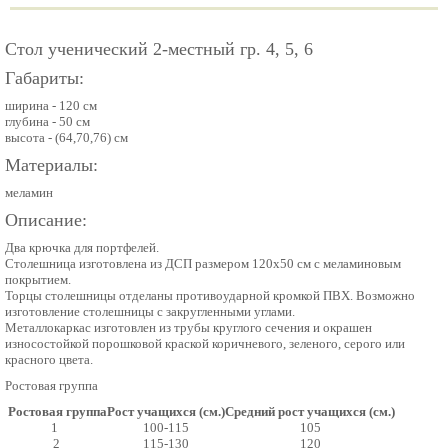
Стол ученический 2-местный гр. 4, 5, 6
Габариты:
ширина - 120 см
глубина - 50 см
высота - (64,70,76) см
Материалы:
меламин
Описание:
Два крючка для портфелей.
Столешница изготовлена из ДСП размером 120х50 см с меламиновым
покрытием.
Торцы столешницы отделаны противоударной кромкой ПВХ. Возможно
изготовление столешницы с закругленными углами.
Металлокаркас изготовлен из трубы круглого сечения и окрашен
износостойкой порошковой краской коричневого, зеленого, серого или
красного цвета.
Ростовая группа
Ростовая группа
Рост учащихся (см.)
Средний рост учащихся (см.)
1
100-115
105
2
115-130
120