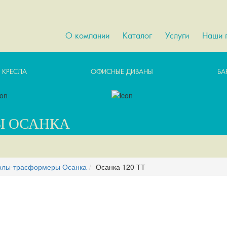
О компании
Каталог
Услуги
Наши 
 КРЕСЛА
ОФИСНЫЕ ДИВАНЫ
БА
Ы ОСАНКА
олы-трасформеры Осанка
Осанка 120 ТТ