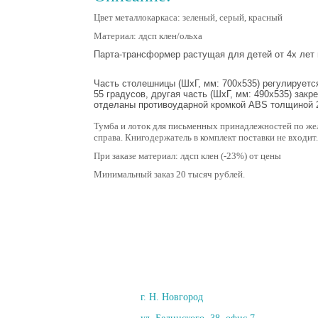
Цвет металлокаркаса: зеленый, серый, красный
Материал: лдсп клен/ольха
Парта-трансформер растущая для детей от 4х лет 
Часть столешницы (ШхГ, мм: 700х535) регулируется
55 градусов, другая часть (ШхГ, мм: 490х535) закр
отделаны противоударной кромкой ABS толщиной 
Тумба и лоток для письменных принадлежностей по же
справа. Книгодержатель в комплект поставки не входит.
При заказе материал: лдсп клен (-23%) от цены
Минимальный заказ 20 тысяч рублей.
г. Н. Новгород