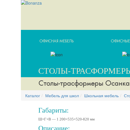
ОФИСНАЯ МЕБЕЛЬ
ОФИСНЫЕ
СТОЛЫ-ТРАСФОРМЕР
Столы-трасформеры Осанка
Каталог
Мебель для школ
Школьная мебель
Ст
Габариты:
Ш×Г×В —
1 200
×
535
×
520-820
мм
Описание: